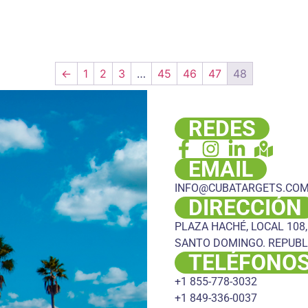
←
1
2
3
…
45
46
47
48
REDES
EMAIL
INFO@CUBATARGETS.CO
DIRECCIÓN
PLAZA HACHÉ, LOCAL 108,
SANTO DOMINGO. REPUBL
TELÉFONO
+1 855-778-3032
+1 849-336-0037