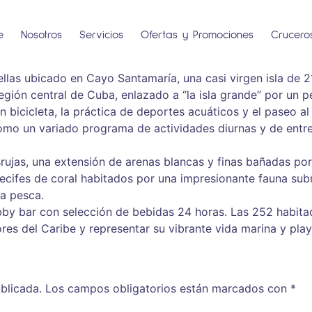
e
Nosotros
Servicios
Ofertas y Promociones
Crucero
llas ubicado en Cayo Santamaría, una casi virgen isla de 2
 región central de Cuba, enlazado a “la isla grande” por un
bicicleta, la práctica de deportes acuáticos y el paseo al 
omo un variado programa de actividades diurnas y de entr
 Brujas, una extensión de arenas blancas y finas bañadas por
rrecifes de coral habitados por una impresionante fauna sub
la pesca.
bby bar con selección de bebidas 24 horas. Las 252 habitac
ores del Caribe y representar su vibrante vida marina y play
blicada.
Los campos obligatorios están marcados con
*