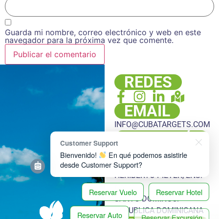
Guarda mi nombre, correo electrónico y web en este
navegador para la próxima vez que comente.
REDES
EMAIL
INFO@CUBATARGETS.COM
DIRECCIÓN
Customer Support
PLAZA HACHÉ, LOCAL 108,
Bienvenido!
En qué podemos asistirle
ESQ. LUIS LEMBERT Y DR.
desde Customer Support?
HERIBERTO PIETER, ENS.
NACO,
Reservar Vuelo
Reservar Hotel
SANTO DOMINGO.
REPUBLICA DOMINICANA
Reservar Auto
Reservar Excursión