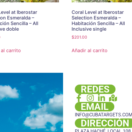
Level at Iberostar
Coral Level at Iberostar
ion Esmeralda –
Selection Esmeralda –
ión Sencilla – All
Habitación Sencilla – All
ive doble
Inclusive single
0
$
201.00
al carrito
Añadir al carrito
REDES
EMAIL
INFO@CUBATARGETS.CO
DIRECCIÓN
PLAZA HACHÉ, LOCAL 108,