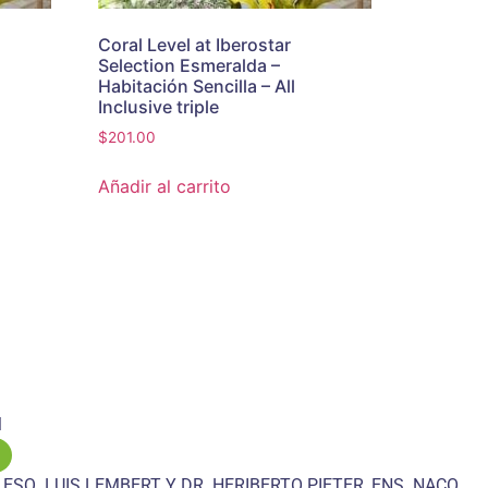
Coral Level at Iberostar
Selection Esmeralda –
Habitación Sencilla – All
Inclusive triple
$
201.00
Añadir al carrito
M
 ESQ. LUIS LEMBERT Y DR. HERIBERTO PIETER, ENS. NACO,