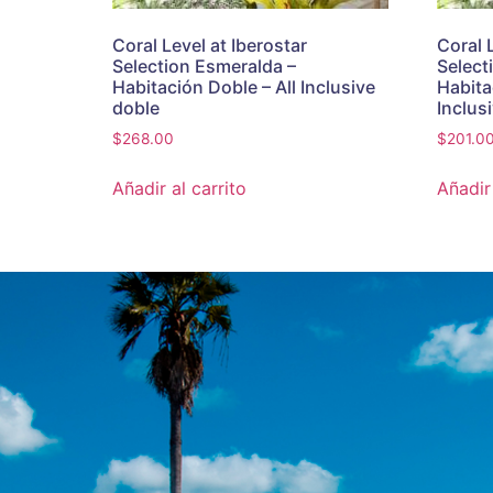
Coral Level at Iberostar
Coral 
Selection Esmeralda –
Select
Habitación Doble – All Inclusive
Habitac
doble
Inclus
$
268.00
$
201.0
Añadir al carrito
Añadir 