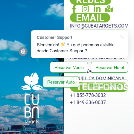
EMAIL
INFO@CUBATARGETS.COM
DIRECCIÓN
Customer Support
PLAZA HACHÉ, LOCAL 108,
Bienvenido!
En qué podemos asistirle
ESQ. LUIS LEMBERT Y DR.
desde Customer Support?
HERIBERTO PIETER, ENS.
NACO,
Reservar Vuelo
Reservar Hotel
SANTO DOMINGO.
REPUBLICA DOMINICANA
Reservar Auto
Reservar Excursión
TELÉFONOS
Reservar Transfer
+1 855-778-3032
+1 849-336-0037
Reservar Oferta Especial
Realizar una Consulta por
Whatsapp