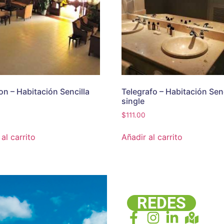
on – Habitación Sencilla
Telegrafo – Habitación Senc
single
$
111.00
al carrito
Añadir al carrito
REDES