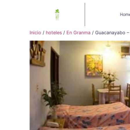
Hom
Inicio
/
hoteles
/
En Granma
/ Guacanayabo – 