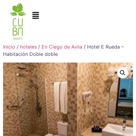
Inicio
/
hoteles
/
En Ciego de Avila
/ Hotel E Rueda –
Habitación Doble doble