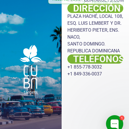
INFO@CUBATARGETS.COM
DIRECCIÓN
Reservar Auto
Reservar Excursión
PLAZA HACHÉ, LOCAL 108,
ESQ. LUIS LEMBERT Y DR.
Reservar Transfer
HERIBERTO PIETER, ENS.
NACO,
Reservar Oferta Especial
SANTO DOMINGO.
REPUBLICA DOMINICANA
Realizar una Consulta por
TELÉFONOS
Whatsapp
+1 855-778-3032
+1 849-336-0037
Verificar Estatus de Reservación
1