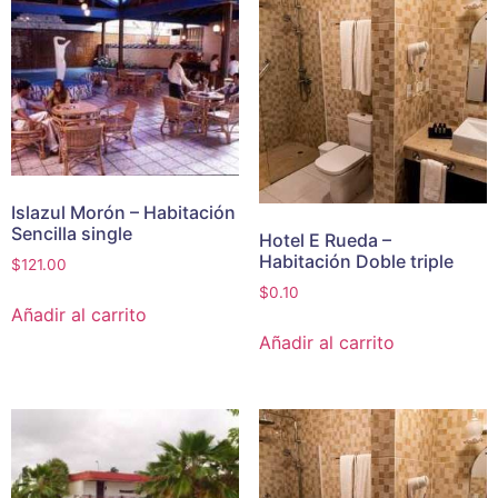
Islazul Morón – Habitación
Sencilla single
Hotel E Rueda –
Habitación Doble triple
$
121.00
$
0.10
Añadir al carrito
Añadir al carrito