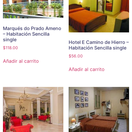
Marqués do Prado Ameno
– Habitación Sencilla
single
Hotel E Camino de Hierro –
Habitación Sencilla single
$
118.00
$
56.00
Añadir al carrito
Añadir al carrito