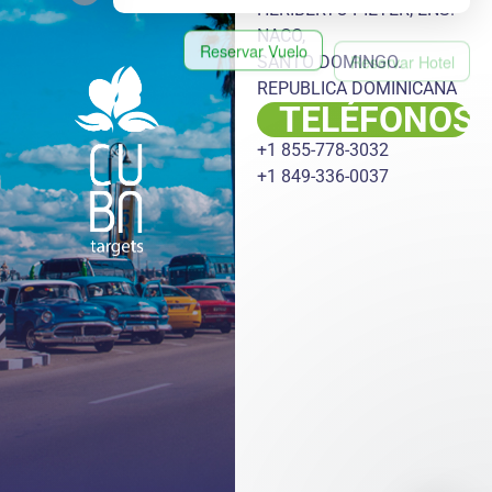
HERIBERTO PIETER, ENS.
NACO,
Reservar Vuelo
Reservar Hotel
SANTO DOMINGO.
REPUBLICA DOMINICANA
Reservar Auto
Reservar Excursión
TELÉFONOS
Reservar Transfer
+1 855-778-3032
+1 849-336-0037
Reservar Oferta Especial
Realizar una Consulta por
Whatsapp