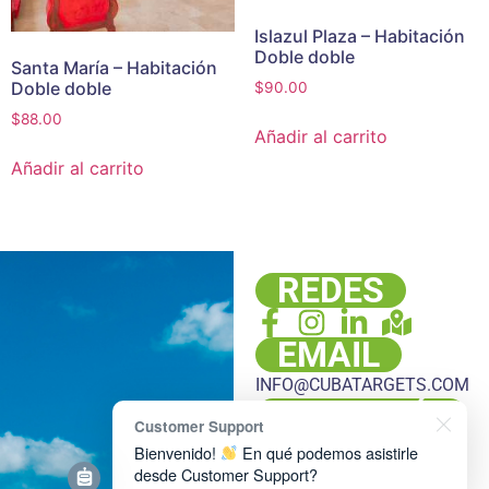
Islazul Plaza – Habitación
Doble doble
Santa María – Habitación
Doble doble
$
90.00
$
88.00
Añadir al carrito
Añadir al carrito
REDES
EMAIL
INFO@CUBATARGETS.COM
DIRECCIÓN
Customer Support
PLAZA HACHÉ, LOCAL 108,
Bienvenido!
En qué podemos asistirle
ESQ. LUIS LEMBERT Y DR.
desde Customer Support?