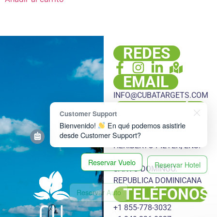
REDES
EMAIL
INFO@CUBATARGETS.COM
DIRECCIÓN
Customer Support
PLAZA HACHÉ, LOCAL 108,
Bienvenido!
En qué podemos asistirle
ESQ. LUIS LEMBERT Y DR.
desde Customer Support?
HERIBERTO PIETER, ENS.
NACO,
Reservar Vuelo
Reservar Hotel
SANTO DOMINGO.
REPUBLICA DOMINICANA
Reservar Auto
Reservar Excursión
TELÉFONOS
Reservar Transfer
+1 855-778-3032