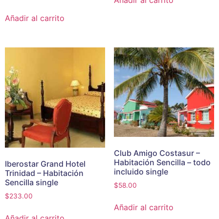
Añadir al carrito
Añadir al carrito
Club Amigo Costasur –
Habitación Sencilla – todo
Iberostar Grand Hotel
incluido single
Trinidad – Habitación
Sencilla single
$
58.00
$
233.00
Añadir al carrito
Añadir al carrito