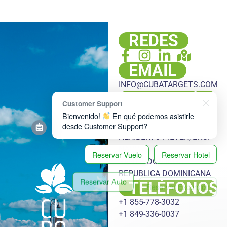
REDES
EMAIL
INFO@CUBATARGETS.COM
DIRECCIÓN
Customer Support
PLAZA HACHÉ, LOCAL 108,
Bienvenido!
En qué podemos asistirle
ESQ. LUIS LEMBERT Y DR.
desde Customer Support?
HERIBERTO PIETER, ENS.
NACO,
Reservar Vuelo
Reservar Hotel
SANTO DOMINGO.
REPUBLICA DOMINICANA
Reservar Auto
Reservar Excursión
TELÉFONOS
Reservar Transfer
+1 855-778-3032
+1 849-336-0037
Reservar Oferta Especial