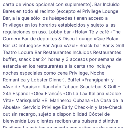
carta de vinos opcional con suplemento). Bar Incluido
Bares en todo el recinto (excepto el Privilege Lounge
Bar, a la que sólo los huéspedes tienen acceso a
Privilege) en los horarios establecidos y sujeto a las
regulaciones en uso. Lobby bar «Hola» Té y café «The
Corner» Bar de deportes & Disco Lounge «Que Bola»
Bar «Cienfuegos» Bar Aqua «Azul» Snack bar Bar & Grill
Teatro Locura Bar Restaurantes Incluidos Restaurantes
buffet, snack bar 24 horas y 3 accesos por semana de
estancia en los restaurantes a la carta (no incluye
noches especiales como cena Privilege, Noche
Romántica y Lobster Dinner). Buffet «Frangipani» y
«Ave de Paraíso». Ranchón Tabaco Snack-bar & Grill –
24h Español «Olé» Francés «Oh La La» Italiana «Dolce
Vita» Marisquería «El Marinero» Cubana «La Casa de la
Abuela» Servicio Privilege Early Check-in y late-Check
out sin recargo, sujeto a disponibilidad Cóctel de
bienvenida Los clientes reciben una pulsera distintiva
Privilege La habitación cuenta con artículos de aseo de