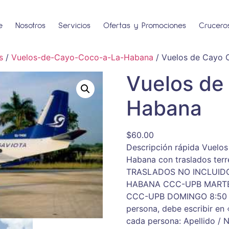
e
Nosotros
Servicios
Ofertas y Promociones
Crucero
s
/
Vuelos-de-Cayo-Coco-a-La-Habana
/ Vuelos de Cayo 
Vuelos de
Habana
$
60.00
Descripción rápida Vuelo
Habana con traslados ter
TRASLADOS NO INCLUID
HABANA CCC-UPB MARTES 
CCC-UPB DOMINGO 8:50 9:
persona, debe escribir en 
cada persona: Apellido / 